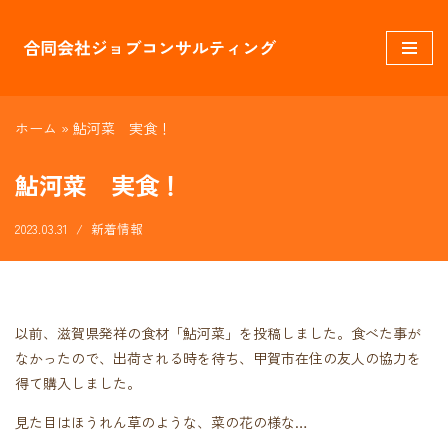
コ
ン
テ
ホーム
»
鮎河菜 実食！
ン
ツ
鮎河菜 実食！
へ
ス
2023.03.31
新着情報
キ
ッ
プ
以前、滋賀県発祥の食材「鮎河菜」を投稿しました。食べた事が
なかったので、出荷される時を待ち、甲賀市在住の友人の協力を
得て購入しました。
見た目はほうれん草のような、菜の花の様な…