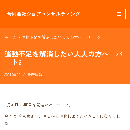
コ
ン
テ
ホーム
»
運動不足を解消したい大人の方へ パート2
ン
ツ
運動不足を解消したい大人の方へ パ
へ
ス
ート2
キ
ッ
2024.08.30
新着情報
プ
8月26日に2回目を開催いたしました。
今回は3名の参加で、ゆる〜く運動しようということになりまし
た。